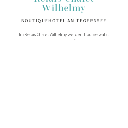
Wilhelmy
BOUTIQUEHOTEL AM TEGERNSEE
Im Relais Chalet Wilhelmy werden Träume wahr:
Zuhause ankommen. Klein und fein. Zum man selbst
sein. Groß und laut findet man hier nicht. Das
Augenmerk liegt auf dem Besonderen. Dem neuen
Verständnis von Luxus eben.
Ein solcher Platz kann nur durch Menschen entstehen,
die mit dem Herzen agieren. Die täglich dem Ruf ihrer
Berufung folgen. Und mit Leidenschaft und gekonnter
Hand für Räume, Momente und Menschen
unaufdringlich präsent sind und sich persönlich 24/7
um ihren Gast kümmern. Familie Ziegelbauer hat mit
ihrem Hotel am Tegernsee einen Boutiquehotel-
Diamanten aus einem traditionellen Landhaus