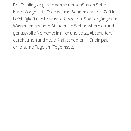
Der Frühling zeigt sich von seiner schönsten Seite.
Klare Morgenluft. Erste warme Sonnenstrahlen. Zeit für
Leichtigkeit und bewusste Auszeiten. Spaziergänge am
Wasser, entspannte Stunden im Wellnessbereich und
genussvolle Momente im Hier und Jetzt. Abschalten,
durchatmen und neue Kraft schöpfen – für ein paar
erholsame Tage am
Tegernsee
.
4 Übernachtungen im Kuscheldoppelzimmer inkl.
Frühstück
Als Inklusivleistungen des Relais Chalet Wilhelmy
warten zudem auf Sie:
exzellentes Frühstück vom Büfett mit vielen
regionalen Produkten
kostenfreie Nutzung des Wellnessbereichs, des
Fitnessangebots, der Außensauna sowie des
ganzjährig beheizten Außenpools
Badetasche mit flauschigem Bademantel,