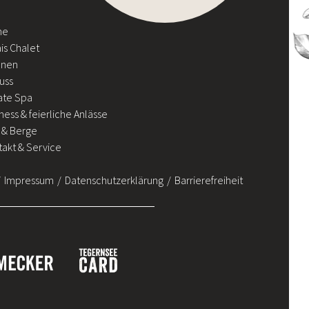
me
is Chalet
nen
uss
ate Spa
ness & feierliche Anlässe
 & Berge
akt & Service
Impressum
Datenschutzerklärung
Barrierefreiheit