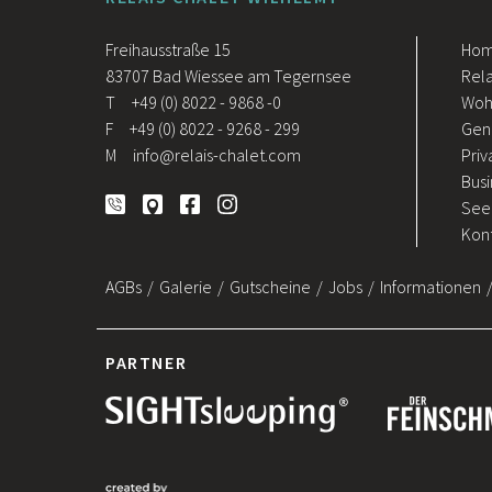
Freihausstraße 15
Ho
83707 Bad Wiessee am Tegernsee
Rela
T
+49 (0) 8022 - 9868 -0
Woh
F
+49 (0) 8022 - 9268 - 299
Gen
M
info@relais-chalet.com
Priv
Busi
See
Kont
AGBs
Galerie
Gutscheine
Jobs
Informationen
PARTNER