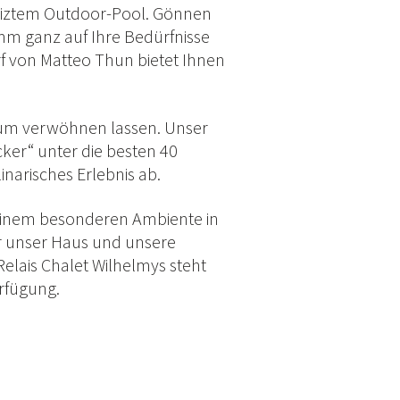
eiztem Outdoor-Pool. Gönnen
mm ganz auf Ihre Bedürfnisse
f von Matteo Thun bietet Ihnen
m verwöhnen lassen. Unser
er“ unter die besten 40
narisches Erlebnis ab.
n einem besonderen Ambiente in
er unser Haus und unsere
elais Chalet Wilhelmys steht
rfügung.