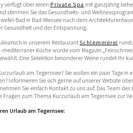
my verfügt über einen
Private Spa
mit ganzjährig beh
 und stimmen Sie das Gesundheits- und Wellnessprogra
wefel-Bad in Bad Wiessee nach dem Architekturentwur
der Gesundheit und der Entspannung.
ulinarisch in unserem Restaurant
Schlemmerei
rundu
ch-mediterraner Küche wurde vom Magazin „Feinschmeck
wählt. Eine Selektion besonderer Weine rundet Ihr kuli
en Kurzurlaub am Tegernsee? Sie wollen ein paar Tage i
n? Informieren Sie sich gerne auf unserer Website üb
nehmen Sie einfach Kontakt zu uns auf. Das Team des R
 Ihre Fragen zum Thema Kurzurlaub am Tegernsee zur Ve
hren Urlaub am Tegernsee: