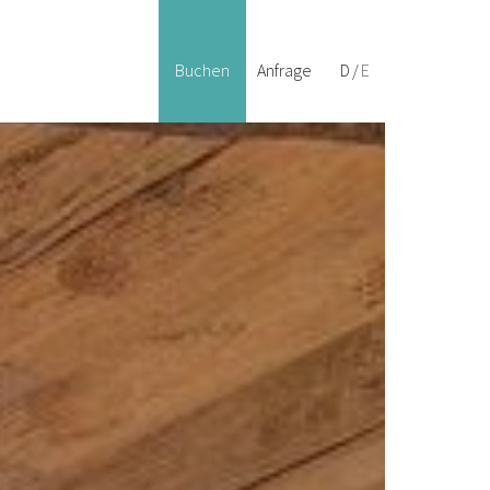
— Deutsch
— English
Buchen
Anfrage
D
E