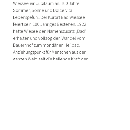
Wiessee ein Jubiläum an. 100 Jahre
Sommer, Sonne und Dolce Vita
Lebensgefühl. Der Kurort Bad Wiessee
feiert sein 100 Jähriges Bestehen. 1922
hatte Wiesee den Namenszusatz „Bad“
erhalten und vollzog den Wandel vom
Bauernhof zum mondänen Heilbad.
Anziehungspunkt für Menschen aus der
ganzen Welt, seit die heilende Kraft der
stärksten Jod-Schwefel-Quellen in
Deutschland entdeckt worden waren. Dies
war übrigens 1909 zufällig bei Ölbohrungen
geschehen und ermöglicht uns seitdem die
wirksame Behandlung von
Atemwegserkrankungen, Hautleiden und
Rheuma.
In modernster Form und durch den
bekannten Architekten Matteo Thun